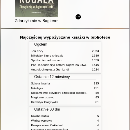
Zdarzyło się w Bagiennym Lesie
Najczęściej wypożyczane książki w bibliotece
Ogółem
Ten obcy
2053
Mikołajek i inne chłopaki
1786
Spotkanie nad morzem
1559
Pan Tadeusz czyli ostatni zajazd na Litwie: historia szlachecka z roku 1811 i 1812 we dwunastu księgach wie rszem
1545
Anaruk chłopiec z Grenlandii
1524
Ostatnie 12 miesięcy
Szkoła latania
135
Mikołajek
121
Niesamowite przygody dziesięciu skarpetek : (czterech prawych i sześciu lewych)
86
Magiczne drzewo
85
Detektyw Pozytywka
81
Ostatnie 30 dni
Kolaborantka
5
Wielka wyprawa
4
Przepraszam, Cukierku!
4
Sylwester bez fajerwerków?
4