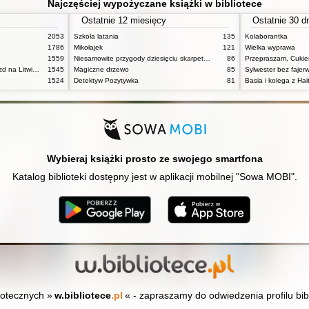
Najczęściej wypożyczane książki w bibliotece
Ostatnie 12 miesięcy
Ostatnie 30 d
2053
Szkoła latania
135
Kolaborantka
1786
Mikołajek
121
Wielka wyprawa
1559
Niesamowite przygody dziesięciu skarpetek : (czterech prawych i sześciu lewych)
86
Przepraszam, Cukie
Pan Tadeusz czyli ostatni zajazd na Litwie: historia szlachecka z roku 1811 i 1812 we dwunastu księgach wie rszem
1545
Magiczne drzewo
85
Sylwester bez fajer
1524
Detektyw Pozytywka
81
Basia i kolega z Hait
Wybieraj książki prosto ze swojego smartfona
Katalog biblioteki dostępny jest w aplikacji mobilnej "Sowa MOBI".
iotecznych »
w.bibliotece
.pl
« - zapraszamy do odwiedzenia profilu bib