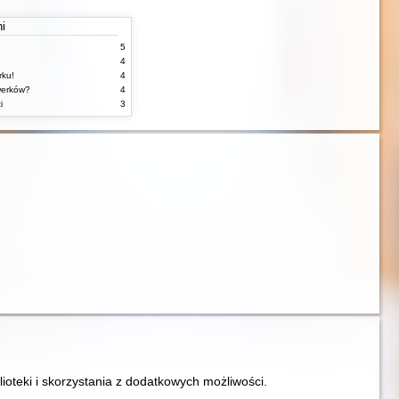
ni
5
4
rku!
4
werków?
4
i
3
lioteki i skorzystania z dodatkowych możliwości.