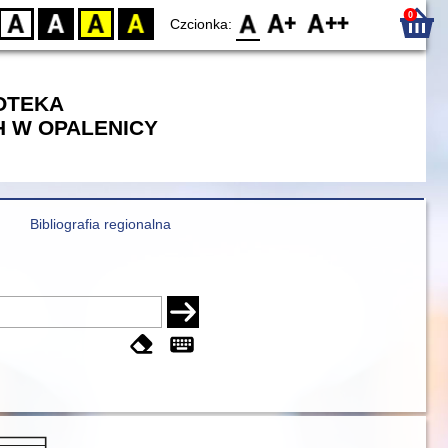
0
D
BW
YB
BY
F0
F1
F2
Czcionka:
IOTEKA
 W OPALENICY
Bibliografia regionalna