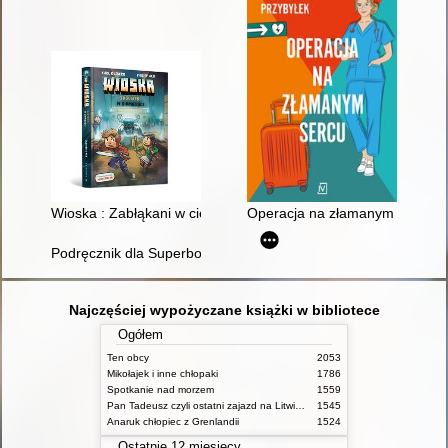
Wioska : Zabłąkani w ciemności
Operacja na złamanym sercu
Podręcznik dla Superbohaterów. Podręcznik
Najczęściej wypożyczane książki w bibliotece
Ogółem
Ten obcy
2053
Mikołajek i inne chłopaki
1786
Spotkanie nad morzem
1559
Pan Tadeusz czyli ostatni zajazd na Litwie: historia szlachecka z roku 1811 i 1812 we dwunastu księgach wie rszem
1545
Anaruk chłopiec z Grenlandii
1524
Ostatnie 12 miesięcy