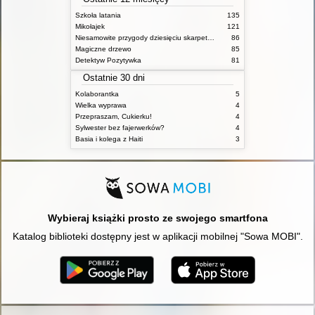
Szkoła latania
135
Mikołajek
121
Niesamowite przygody dziesięciu skarpetek : (czterech prawych i sześciu lewych)
86
Magiczne drzewo
85
Detektyw Pozytywka
81
Ostatnie 30 dni
Kolaborantka
5
Wielka wyprawa
4
Przepraszam, Cukierku!
4
Sylwester bez fajerwerków?
4
Basia i kolega z Haiti
3
Wybieraj książki prosto ze swojego smartfona
Katalog biblioteki dostępny jest w aplikacji mobilnej "Sowa MOBI".