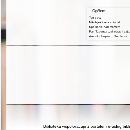
Ogółem
Ten obcy
Mikołajek i inne chłopaki
Spotkanie nad morzem
Anaruk chłopiec z Grenlandii
Biblioteka współpracuje z portalem e-usług bibl