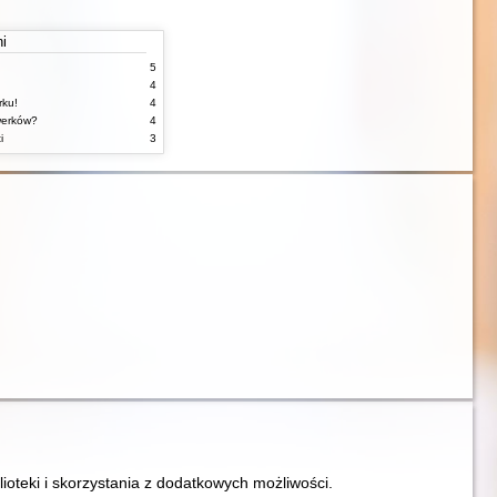
ni
5
4
rku!
4
werków?
4
i
3
lioteki i skorzystania z dodatkowych możliwości.