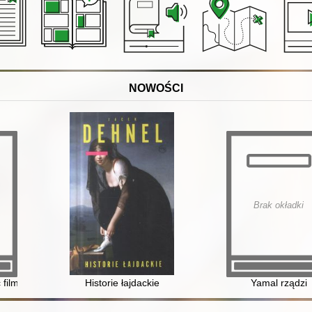
NOWOŚCI
Brak okładki
 filmowa
Historie łajdackie
Yamal rządzi