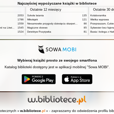
Najczęściej wypożyczane książki w bibliotece
Ostatnie 12 miesięcy
Ostatnie 30 d
2053
Szkoła latania
135
Kolaborantka
1786
Mikołajek
121
Wielka wyprawa
1559
Niesamowite przygody dziesięciu skarpetek : (czterech prawych i sześciu lewych)
86
Przepraszam, Cukie
Pan Tadeusz czyli ostatni zajazd na Litwie: historia szlachecka z roku 1811 i 1812 we dwunastu księgach wie rszem
1545
Magiczne drzewo
85
Sylwester bez fajer
1524
Detektyw Pozytywka
81
Basia i kolega z Hait
Wybieraj książki prosto ze swojego smartfona
Katalog biblioteki dostępny jest w aplikacji mobilnej "Sowa MOBI".
iotecznych »
w.bibliotece
.pl
« - zapraszamy do odwiedzenia profilu bib