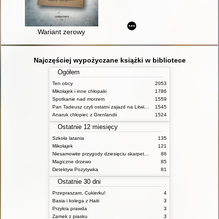
Wariant zerowy
Najczęściej wypożyczane książki w bibliotece
Ogółem
Ten obcy
2053
Mikołajek i inne chłopaki
1786
Spotkanie nad morzem
1559
Pan Tadeusz czyli ostatni zajazd na Litwie: historia szlachecka z roku 1811 i 1812 we dwunastu księgach wie rszem
1545
Anaruk chłopiec z Grenlandii
1524
Ostatnie 12 miesięcy
Szkoła latania
135
Mikołajek
121
Niesamowite przygody dziesięciu skarpetek : (czterech prawych i sześciu lewych)
86
Magiczne drzewo
85
Detektyw Pozytywka
81
Ostatnie 30 dni
Przepraszam, Cukierku!
4
Basia i kolega z Haiti
3
Przykra prawda
3
Zamek z piasku
3