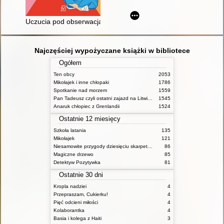
Uczucia pod obserwacją
Najczęściej wypożyczane książki w bibliotece
Ogółem
Ten obcy
2053
Mikołajek i inne chłopaki
1786
Spotkanie nad morzem
1559
Pan Tadeusz czyli ostatni zajazd na Litwie: historia szlachecka z roku 1811 i 1812 we dwunastu księgach wie rszem
1545
Anaruk chłopiec z Grenlandii
1524
Ostatnie 12 miesięcy
Szkoła latania
135
Mikołajek
121
Niesamowite przygody dziesięciu skarpetek : (czterech prawych i sześciu lewych)
86
Magiczne drzewo
85
Detektyw Pozytywka
81
Ostatnie 30 dni
Kropla nadziei
4
Przepraszam, Cukierku!
4
Pięć odcieni miłości
4
Kolaborantka
4
Basia i kolega z Haiti
3