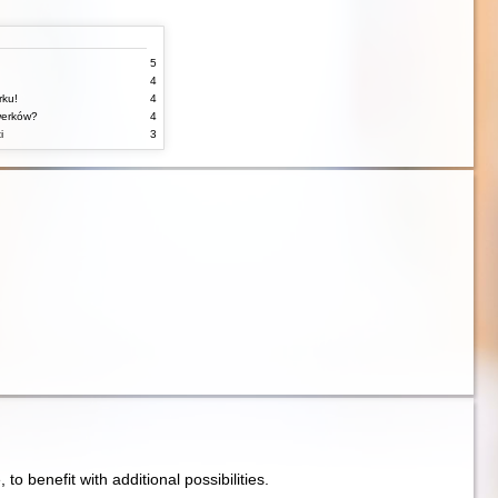
5
4
rku!
4
werków?
4
i
3
e, to benefit with additional possibilities.