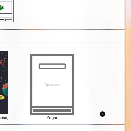
No cover
h
cość, czyli kosmiczna misja otulistópek
Zegar