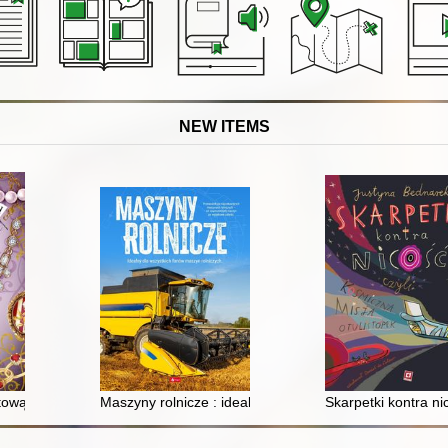
NEW ITEMS
tową tęczą
Maszyny rolnicze : idealny dla fanów maszyn rolniczyc
Skarpetki kontra ni