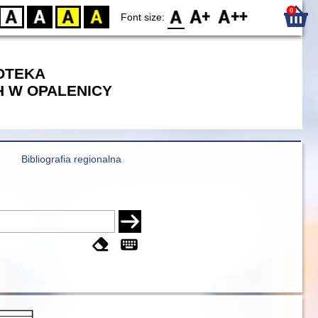
0
D
BW
YB
BY
F0
F1
F2
Font size:
IOTEKA
 W OPALENICY
Bibliografia regionalna