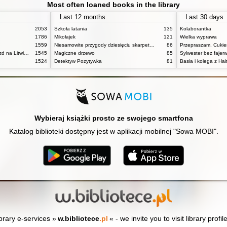
Most often loaned books in the library
Last 12 months
Last 30 days
2053
Szkoła latania
135
Kolaborantka
1786
Mikołajek
121
Wielka wyprawa
1559
Niesamowite przygody dziesięciu skarpetek : (czterech prawych i sześciu lewych)
86
Przepraszam, Cukie
Pan Tadeusz czyli ostatni zajazd na Litwie: historia szlachecka z roku 1811 i 1812 we dwunastu księgach wie rszem
1545
Magiczne drzewo
85
Sylwester bez fajer
1524
Detektyw Pozytywka
81
Basia i kolega z Hait
Wybieraj książki prosto ze swojego smartfona
Katalog biblioteki dostępny jest w aplikacji mobilnej "Sowa MOBI".
ibrary e-services »
w.bibliotece
.pl
« - we invite you to visit library profil